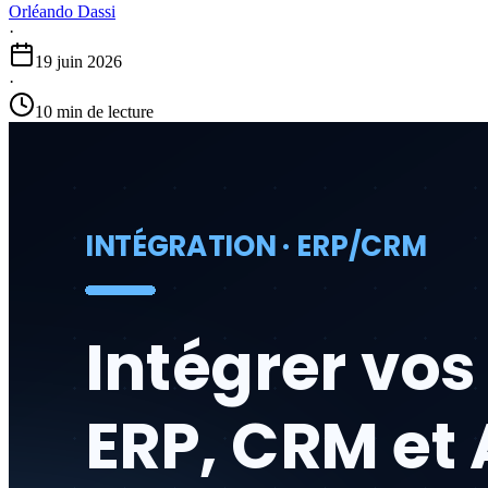
Orléando Dassi
·
19 juin 2026
·
10 min de lecture