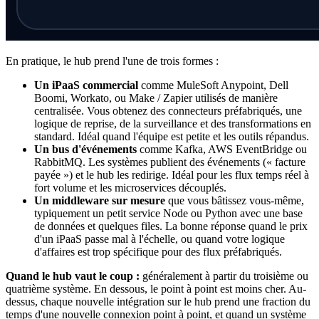
En pratique, le hub prend l'une de trois formes :
Un iPaaS commercial
comme MuleSoft Anypoint, Dell
Boomi, Workato, ou Make / Zapier utilisés de manière
centralisée. Vous obtenez des connecteurs préfabriqués, une
logique de reprise, de la surveillance et des transformations en
standard. Idéal quand l'équipe est petite et les outils répandus.
Un bus d'événements
comme Kafka, AWS EventBridge ou
RabbitMQ. Les systèmes publient des événements (« facture
payée ») et le hub les redirige. Idéal pour les flux temps réel à
fort volume et les microservices découplés.
Un middleware sur mesure
que vous bâtissez vous-même,
typiquement un petit service Node ou Python avec une base
de données et quelques files. La bonne réponse quand le prix
d'un iPaaS passe mal à l'échelle, ou quand votre logique
d'affaires est trop spécifique pour des flux préfabriqués.
Quand le hub vaut le coup :
généralement à partir du troisième ou
quatrième système. En dessous, le point à point est moins cher. Au-
dessus, chaque nouvelle intégration sur le hub prend une fraction du
temps d'une nouvelle connexion point à point, et quand un système