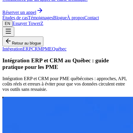
Réserver un appel
Études de cas
Témoignages
Blogue
À propos
Contact
Essayer TowerZ
EN
Retour au blogue
Intégration
ERP
CRM
PME
Québec
Intégration ERP et CRM au Québec : guide
pratique pour les PME
Intégration ERP et CRM pour PME québécoises : approches, API,
coûts réels et erreurs à éviter pour que vos données circulent entre
vos outils sans ressaisie.