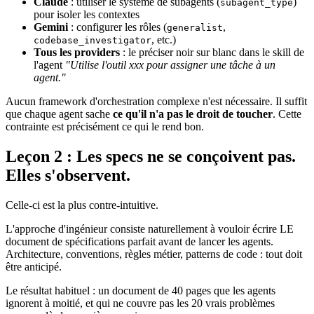
Claude
: utiliser le système de subagents (
)
subagent_type
pour isoler les contextes
Gemini
: configurer les rôles (
,
generalist
, etc.)
codebase_investigator
Tous les providers
: le préciser noir sur blanc dans le skill de
l'agent
"Utilise l'outil xxx pour assigner une tâche à un
agent."
Aucun framework d'orchestration complexe n'est nécessaire. Il suffit
que chaque agent sache
ce qu'il n'a pas le droit de toucher
. Cette
contrainte est précisément ce qui le rend bon.
Leçon 2 : Les specs ne se conçoivent pas.
Elles s'observent.
Celle-ci est la plus contre-intuitive.
L'approche d'ingénieur consiste naturellement à vouloir écrire LE
document de spécifications parfait avant de lancer les agents.
Architecture, conventions, règles métier, patterns de code : tout doit
être anticipé.
Le résultat habituel : un document de 40 pages que les agents
ignorent à moitié, et qui ne couvre pas les 20 vrais problèmes