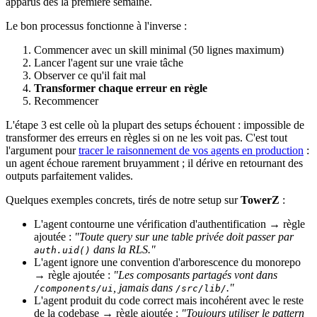
apparus dès la première semaine.
Le bon processus fonctionne à l'inverse :
Commencer avec un skill minimal (50 lignes maximum)
Lancer l'agent sur une vraie tâche
Observer ce qu'il fait mal
Transformer chaque erreur en règle
Recommencer
L'étape 3 est celle où la plupart des setups échouent : impossible de
transformer des erreurs en règles si on ne les voit pas. C'est tout
l'argument pour
tracer le raisonnement de vos agents en production
:
un agent échoue rarement bruyamment ; il dérive en retournant des
outputs parfaitement valides.
Quelques exemples concrets, tirés de notre setup sur
TowerZ
:
L'agent contourne une vérification d'authentification → règle
ajoutée :
"Toute query sur une table privée doit passer par
dans la RLS."
auth.uid()
L'agent ignore une convention d'arborescence du monorepo
→ règle ajoutée :
"Les composants partagés vont dans
, jamais dans
."
/components/ui
/src/lib/
L'agent produit du code correct mais incohérent avec le reste
de la codebase → règle ajoutée :
"Toujours utiliser le pattern