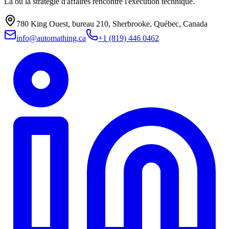
Là où la stratégie d'affaires rencontre l'exécution technique.
780 King Ouest, bureau 210, Sherbrooke, Québec, Canada
info@automathing.ca
+1 (819) 446 0462