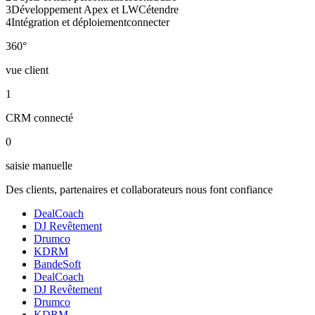
3
Développement Apex et LWC
étendre
4
Intégration et déploiement
connecter
360°
vue client
1
CRM connecté
0
saisie manuelle
Des clients, partenaires et collaborateurs nous font confiance
DealCoach
DJ Revêtement
Drumco
KDRM
BandeSoft
DealCoach
DJ Revêtement
Drumco
KDRM